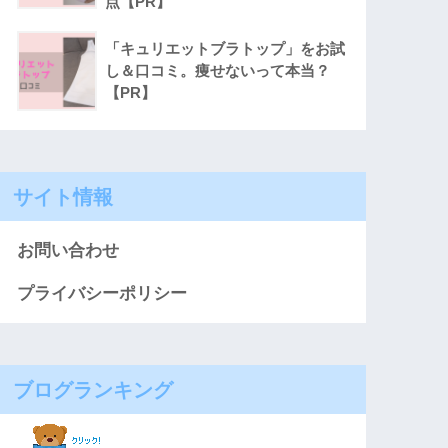
点【PR】
「キュリエットブラトップ」をお試
し＆口コミ。痩せないって本当？
【PR】
サイト情報
お問い合わせ
プライバシーポリシー
ブログランキング