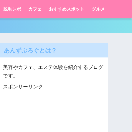
脱毛レポ
カフェ
おすすめスポット
グルメ
あんずぶろぐとは？
美容やカフェ、エステ体験を紹介するブログ
です。
スポンサーリンク