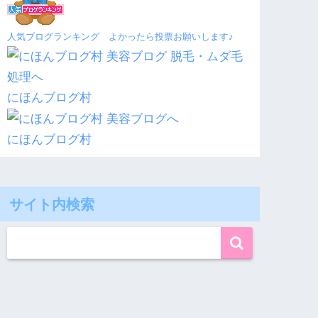
人気ブログランキング よかったら投票お願いします♪
にほんブログ村
にほんブログ村
サイト内検索