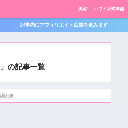
美容
ハワイ挙式準備
記事内にアフィリエイト広告を含みます
」の記事一覧
新着記事